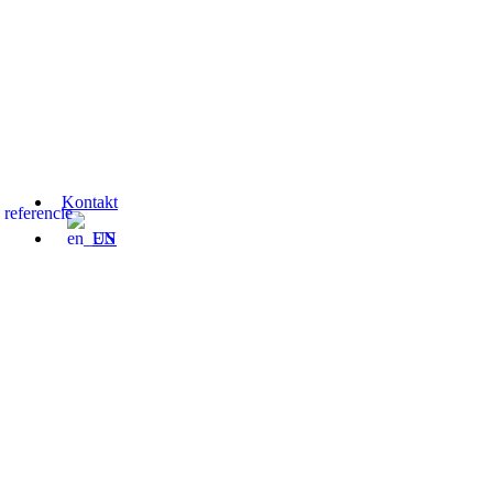
Kontakt
 referencie
EN