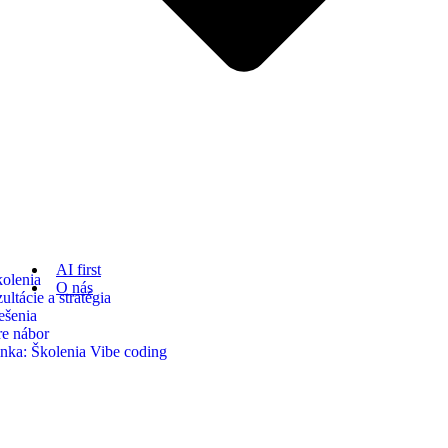
AI first
kolenia
O nás
ltácie a stratégia
ešenia
re nábor
nka: Školenia Vibe coding