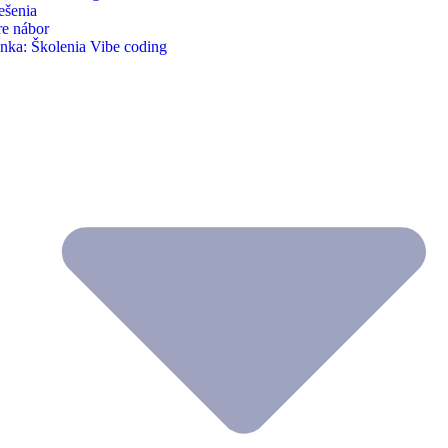
ešenia
re nábor
nka: Školenia Vibe coding