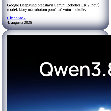
Google DeepMind predstavil Gemini Robotics ER 2, nový
model, ktorý má robotom pomáhať vnímať okolie,
Čítať viac »
4. augusta 2026