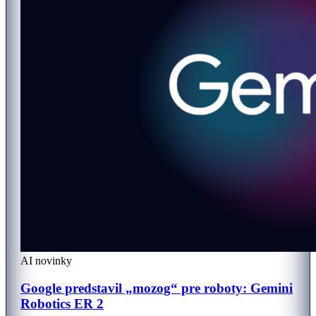
AI novinky
Google predstavil „mozog“ pre roboty: Gemini
Robotics ER 2