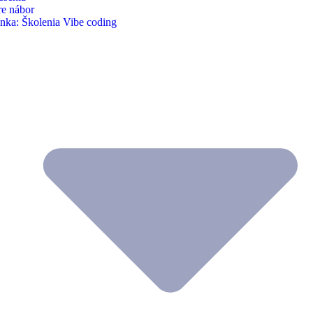
re nábor
nka: Školenia Vibe coding