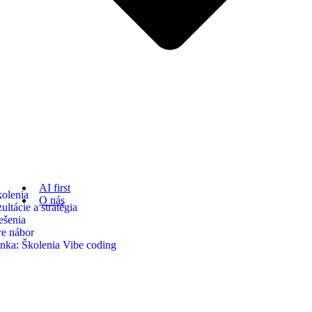
AI first
kolenia
O nás
ltácie a stratégia
ešenia
re nábor
nka: Školenia Vibe coding