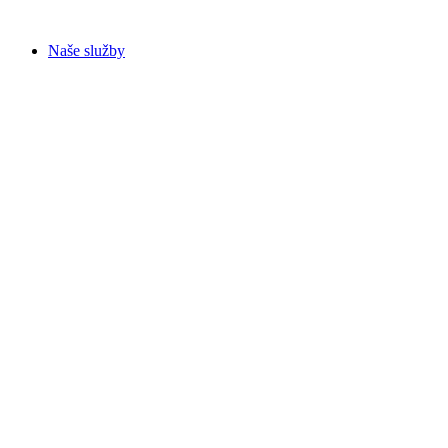
Preskočiť
na
Naše služby
obsah