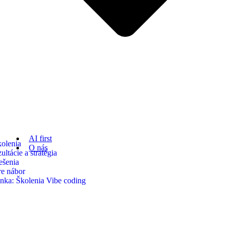
AI first
kolenia
O nás
ltácie a stratégia
ešenia
re nábor
nka: Školenia Vibe coding