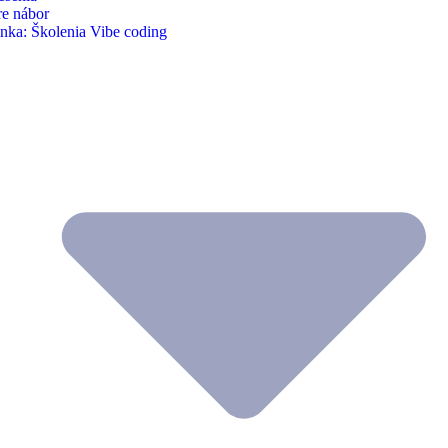
re nábor
nka: Školenia Vibe coding