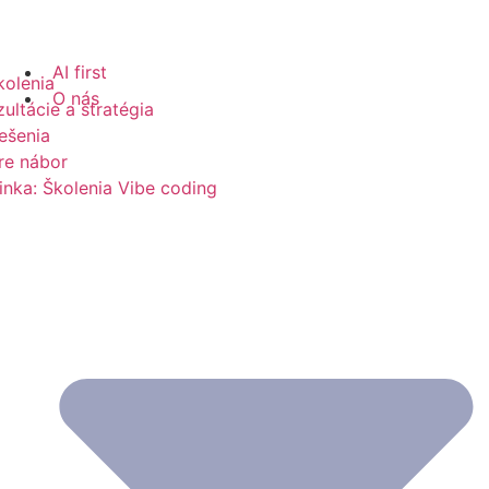
AI first
kolenia
O nás
ultácie a stratégia
iešenia
re nábor
nka: Školenia Vibe coding