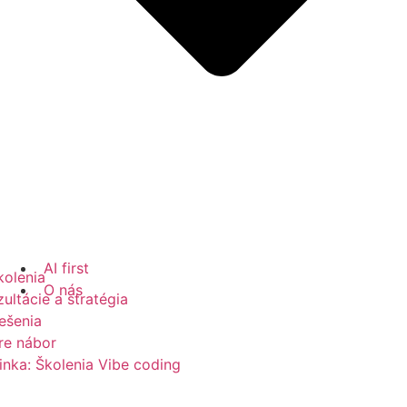
AI first
kolenia
O nás
ultácie a stratégia
iešenia
re nábor
nka: Školenia Vibe coding